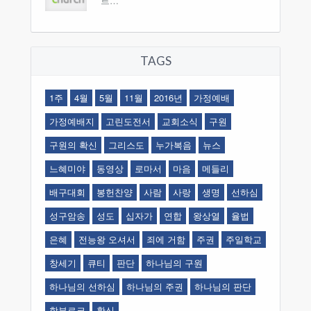
르…
TAGS
1주
4월
5월
11월
2016년
가정예배
가정예배지
고린도전서
교회소식
구원
구원의 확신
그리스도
누가복음
뉴스
느혜미야
동영상
로마서
마음
메들리
배구대회
봉헌찬양
사람
사랑
생명
선하심
성구암송
성도
십자가
연합
왕상열
율법
은혜
전능왕 오셔서
죄에 거함
주권
주일학교
창세기
큐티
판단
하나님의 구원
하나님의 선하심
하나님의 주권
하나님의 판단
함부르크
확신