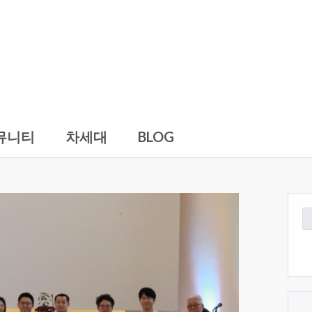
뮤니티
차세대
BLOG
검
색