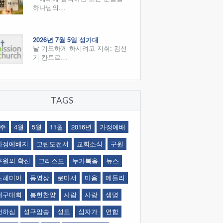
하나님의…
2026년 7월 5일 성가대
날 기도하게 하시려고 지휘: 김선
기 칸토르…
TAGS
1주
4월
5월
11월
2016년
가정예배
가정예배지
고린도전서
교회소식
구원
구원의 확신
그리스도
누가복음
뉴스
느혜미야
동영상
로마서
마음
메들리
배구대회
봉헌찬양
사람
사랑
생명
선하심
성구암송
성도
십자가
연합