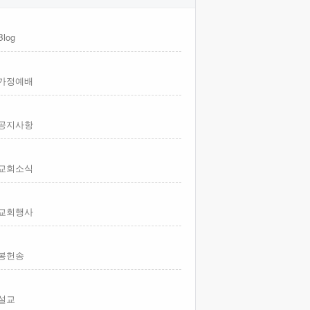
Blog
가정예배
공지사항
교회소식
교회행사
봉헌송
설교