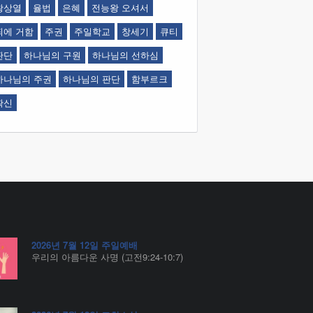
왕상열
율법
은혜
전능왕 오셔서
죄에 거함
주권
주일학교
창세기
큐티
판단
하나님의 구원
하나님의 선하심
하나님의 주권
하나님의 판단
함부르크
확신
2026년 7월 12일 주일예배
우리의 아름다운 사명 (고전9:24-10:7)