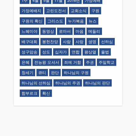
1주
4월
5월
11월
2016년
가정예배
가정예배지
고린도전서
교회소식
구원
구원의 확신
그리스도
누가복음
뉴스
느혜미야
동영상
로마서
마음
메들리
배구대회
봉헌찬양
사람
사랑
생명
선하심
성구암송
성도
십자가
연합
왕상열
율법
은혜
전능왕 오셔서
죄에 거함
주권
주일학교
창세기
큐티
판단
하나님의 구원
하나님의 선하심
하나님의 주권
하나님의 판단
함부르크
확신