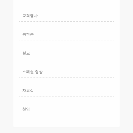
교회행사
봉헌송
설교
스페셜 영상
자료실
찬양