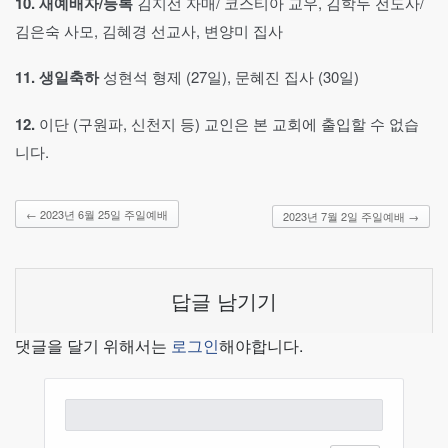
10.
새예배자
/
등록
김지선 자매/ 코스티아 교우, 김학두 전도사/
김은숙 사모, 김혜경 선교사, 변양미 집사
11.
생일축하
성현석 형제 (27일), 문혜진 집사 (30일)
12.
이단 (구원파, 신천지 등) 교인은 본 교회에 출입할 수 없습
니다.
←
2023년 6월 25일 주일예배
2023년 7월 2일 주일예배
→
답글 남기기
댓글을 달기 위해서는
로그인
해야합니다.
검
색: