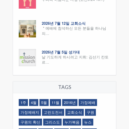
2026년 7월 12일 교회소식
* 예배에 참석하신 모든 분들을 하나님
의…
2026년 7월 5일 성가대
날 기도하게 하시려고 지휘: 김선기 칸토
르…
TAGS
1주
4월
5월
11월
2016년
가정예배
가정예배지
고린도전서
교회소식
구원
구원의 확신
그리스도
누가복음
뉴스