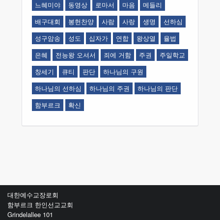
느혜미야
동영상
로마서
마음
메들리
배구대회
봉헌찬양
사람
사랑
생명
선하심
성구암송
성도
십자가
연합
왕상열
율법
은혜
전능왕 오셔서
죄에 거함
주권
주일학교
창세기
큐티
판단
하나님의 구원
하나님의 선하심
하나님의 주권
하나님의 판단
함부르크
확신
대한예수교장로회
함부르크 한인선교교회
Grindelallee 101