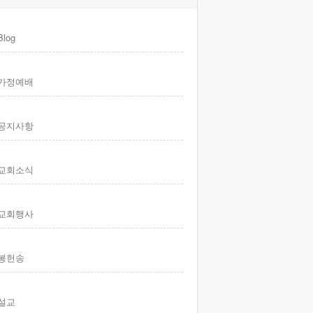
Blog
가정예배
공지사항
교회소식
교회행사
봉헌송
설교