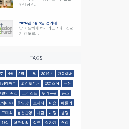
하나님의…
2026년 7월 5일 성가대
날 기도하게 하시려고 지휘: 김선
기 칸토르…
TAGS
1주
4월
5월
11월
2016년
가정예배
가정예배지
고린도전서
교회소식
구원
구원의 확신
그리스도
누가복음
뉴스
느혜미야
동영상
로마서
마음
메들리
배구대회
봉헌찬양
사람
사랑
생명
선하심
성구암송
성도
십자가
연합