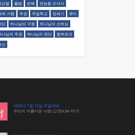
왕상열
율법
은혜
전능왕 오셔서
죄에 거함
주권
주일학교
창세기
큐티
판단
하나님의 구원
하나님의 선하심
하나님의 주권
하나님의 판단
함부르크
확신
2026년 7월 12일 주일예배
우리의 아름다운 사명 (고전9:24-10:7)