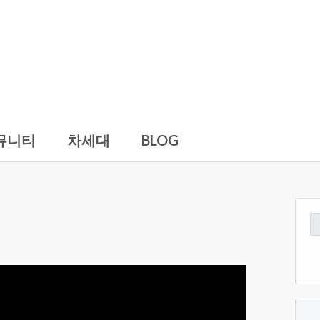
뮤니티
차세대
BLOG
검
색