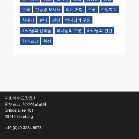
은혜
전능왕 오셔서
죄에 거함
주권
주일학교
창세기
큐티
판단
하나님의 구원
하나님의 선하심
하나님의 주권
하나님의 판단
함부르크
확신
대한예수교장로회
함부르크 한인선교교회
Grindelallee 101
20146 Hamburg
+49 (0)40 3284 8978