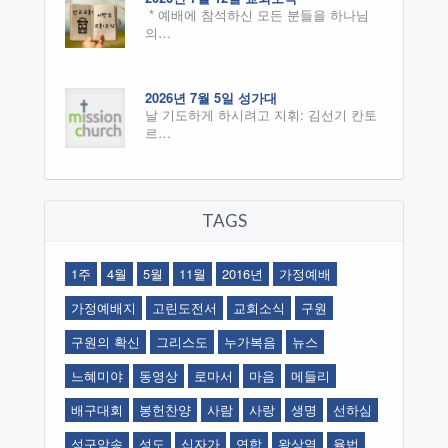
* 예배에 참석하신 모든 분들을 하나님
의…
2026년 7월 5일 성가대
날 기도하게 하시려고 지휘: 김선기 칸토
르…
TAGS
1주
4월
5월
11월
2016년
가정예배
가정예배지
고린도전서
교회소식
구원
구원의 확신
그리스도
누가복음
뉴스
느혜미야
동영상
로마서
마음
메들리
배구대회
봉헌찬양
사람
사랑
생명
선하심
성구암송
성도
십자가
연합
왕상열
율법