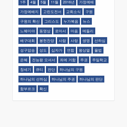
1주
4월
5월
11월
2016년
가정예배
가정예배지
고린도전서
교회소식
구원
구원의 확신
그리스도
누가복음
뉴스
느혜미야
동영상
로마서
마음
메들리
배구대회
봉헌찬양
사람
사랑
생명
선하심
성구암송
성도
십자가
연합
왕상열
율법
은혜
전능왕 오셔서
죄에 거함
주권
주일학교
창세기
큐티
판단
하나님의 구원
하나님의 선하심
하나님의 주권
하나님의 판단
함부르크
확신