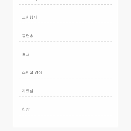
교회행사
봉헌송
설교
스페셜 영상
자료실
찬양