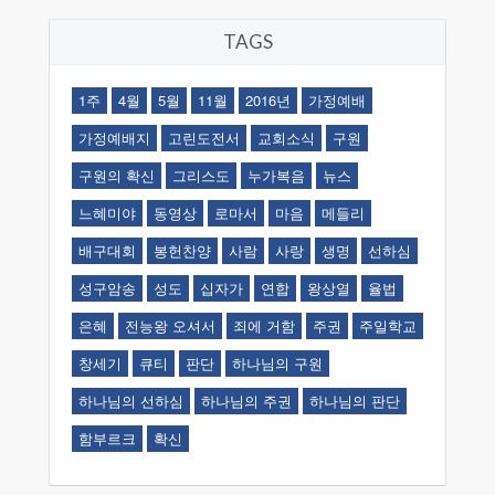
TAGS
1주
4월
5월
11월
2016년
가정예배
가정예배지
고린도전서
교회소식
구원
구원의 확신
그리스도
누가복음
뉴스
느혜미야
동영상
로마서
마음
메들리
배구대회
봉헌찬양
사람
사랑
생명
선하심
성구암송
성도
십자가
연합
왕상열
율법
은혜
전능왕 오셔서
죄에 거함
주권
주일학교
창세기
큐티
판단
하나님의 구원
하나님의 선하심
하나님의 주권
하나님의 판단
함부르크
확신