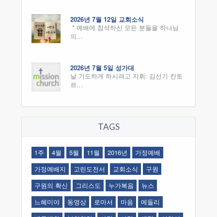
2026년 7월 12일 교회소식
* 예배에 참석하신 모든 분들을 하나님
의…
2026년 7월 5일 성가대
날 기도하게 하시려고 지휘: 김선기 칸토
르…
TAGS
1주
4월
5월
11월
2016년
가정예배
가정예배지
고린도전서
교회소식
구원
구원의 확신
그리스도
누가복음
뉴스
느혜미야
동영상
로마서
마음
메들리