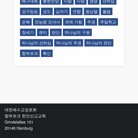
배구대회
봉헌찬양
사람
사랑
생명
선하심
성구암송
성도
십자가
연합
왕상열
율법
은혜
전능왕 오셔서
죄에 거함
주권
주일학교
창세기
큐티
판단
하나님의 구원
하나님의 선하심
하나님의 주권
하나님의 판단
함부르크
확신
대한예수교장로회
함부르크 한인선교교회
Grindelallee 101
20146 Hamburg