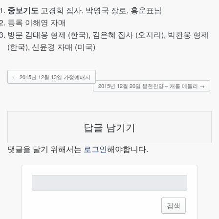
중보기도
고경희 집사, 박영국 장로, 홍운표님
등록 이해영 자매
방문 김대용 형제 (한국), 김은혜 집사 (오지리), 박환웅 형제
(한국), 신윤경 자매 (미국)
←
2015년 12월 13일 가정예배지
2015년 12월 20일 봉헌찬양 – 캐롤 메들리
→
답글 남기기
댓글을 달기 위해서는
로그인
해야합니다.
검
색: