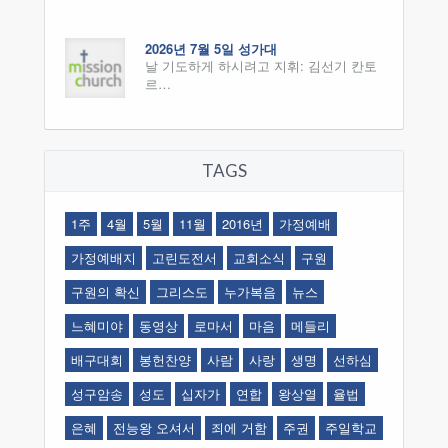
2026년 7월 5일 성가대
날 기도하게 하시려고 지휘: 김선기 칸토
르…
TAGS
1주
4월
5월
11월
2016년
가정예배
가정예배지
고린도전서
교회소식
구원
구원의 확신
그리스도
누가복음
뉴스
느혜미야
동영상
로마서
마음
메들리
배구대회
봉헌찬양
사람
사랑
생명
선하심
성구암송
성도
십자가
연합
왕상열
율법
은혜
전능왕 오셔서
죄에 거함
주권
주일학교