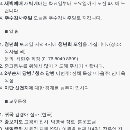
새벽예배
새벽예배는 화요일부터 토요일까지 오전 6시에 드
립니다.
추수감사주일
오늘은 추수감사주일로 지킵니다.
◼︎ 알 림
청년회
토요일 저녁 4시에
청년회 모임
을 가집니다. (장소:
목사님 댁)
문의: 최현주 회장 (0176 8040 8609)
중고등부를 위해서 많이 기도해 주시기 바랍니다.
2부순서 당번 / 청소 당번
이번주: 전체 목장 / 다음주: 안디옥
목장
이단 신천지
에 대한 경계를 늦추지 맙시다.
◼︎ 교우동정
귀국
김경애 집사 (한국)
중보기도
고경희 집사, 박영국 장로, 홍운표님
생일축하
신윤경 자매 (9일), 이원호 형제 (14일), 장은영 자