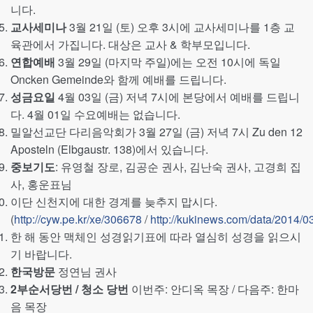
니다.
교사세미나
3월 21일 (토) 오후 3시에 교사세미나를 1층 교
육관에서 가집니다. 대상은 교사 & 학부모입니다.
연합예배
3월 29일 (마지막 주일)에는 오전 10시에 독일
Oncken Gemeinde와 함께 예배를 드립니다.
성금요일
4월 03일 (금) 저녁 7시에 본당에서 예배를 드립니
다. 4월 01일 수요예배는 없습니다.
밀알선교단 다리음악회가 3월 27일 (금) 저녁 7시 Zu den 12
Aposteln (Elbgaustr. 138)에서 있습니다.
중보기도
: 유영철 장로, 김공순 권사, 김난숙 권사, 고경희 집
사, 홍운표님
이단 신천지에 대한 경계를 늦추지 맙시다.
(
http://cyw.pe.kr/xe/306678
/
http://kukinews.com/data/2014/0
한 해 동안 맥체인 성경읽기표에 따라 열심히 성경을 읽으시
기 바랍니다.
한국방문
정연님 권사
2부순서당번 / 청소 당번
이번주: 안디옥 목장 / 다음주: 한마
음 목장