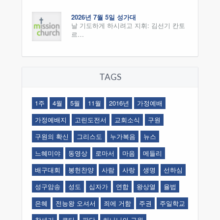
2026년 7월 5일 성가대
날 기도하게 하시려고 지휘: 김선기 칸토
르…
TAGS
1주
4월
5월
11월
2016년
가정예배
가정예배지
고린도전서
교회소식
구원
구원의 확신
그리스도
누가복음
뉴스
느혜미야
동영상
로마서
마음
메들리
배구대회
봉헌찬양
사람
사랑
생명
선하심
성구암송
성도
십자가
연합
왕상열
율법
은혜
전능왕 오셔서
죄에 거함
주권
주일학교
창세기
큐티
판단
하나님의 구원