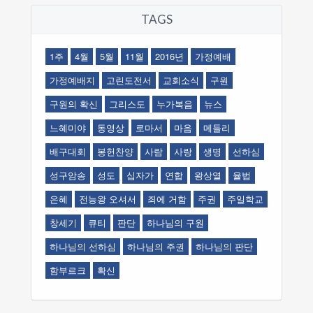
TAGS
1주
4월
5월
11월
2016년
가정예배
가정예배지
고린도전서
교회소식
구원
구원의 확신
그리스도
누가복음
뉴스
느혜미야
동영상
로마서
마음
메들리
배구대회
봉헌찬양
사람
사랑
생명
선하심
성구암송
성도
십자가
연합
왕상열
율법
은혜
전능왕 오셔서
죄에 거함
주권
주일학교
창세기
큐티
판단
하나님의 구원
하나님의 선하심
하나님의 주권
하나님의 판단
함부르크
확신