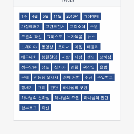
TAGS
1주
4월
5월
11월
2016년
가정예배
가정예배지
고린도전서
교회소식
구원
구원의 확신
그리스도
누가복음
뉴스
느혜미야
동영상
로마서
마음
메들리
배구대회
봉헌찬양
사람
사랑
생명
선하심
성구암송
성도
십자가
연합
왕상열
율법
은혜
전능왕 오셔서
죄에 거함
주권
주일학교
창세기
큐티
판단
하나님의 구원
하나님의 선하심
하나님의 주권
하나님의 판단
함부르크
확신