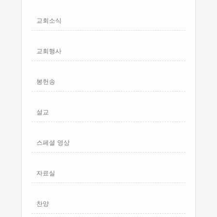
교회소식
교회행사
봉헌송
설교
스페셜 영상
자료실
찬양