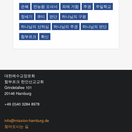
은혜
전능왕 오셔서
죄에 거함
주권
주일학교
창세기
큐티
판단
하나님의 구원
하나님의 선하심
하나님의 주권
하나님의 판단
함부르크
확신
대한예수교장로회
함부르크 한인선교교회
Grindelallee 101
20146 Hamburg
+49 (0)40 3284 8978
info@mission-hamburg.de
찾아오시는 길