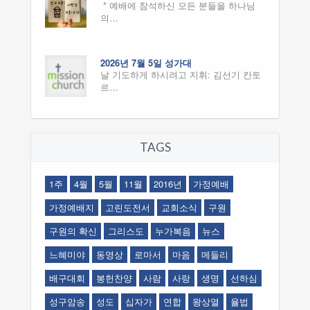
* 예배에 참석하신 모든 분들을 하나님
의…
2026년 7월 5일 성가대
날 기도하게 하시려고 지휘: 김선기 칸토
르…
TAGS
1주
4월
5월
11월
2016년
가정예배
가정예배지
고린도전서
교회소식
구원
구원의 확신
그리스도
누가복음
뉴스
느혜미야
동영상
로마서
마음
메들리
배구대회
봉헌찬양
사람
사랑
생명
선하심
성구암송
성도
십자가
연합
왕상열
율법