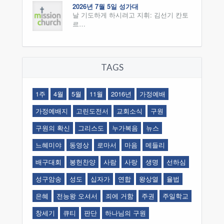
2026년 7월 5일 성가대
날 기도하게 하시려고 지휘: 김선기 칸토
르…
TAGS
1주
4월
5월
11월
2016년
가정예배
가정예배지
고린도전서
교회소식
구원
구원의 확신
그리스도
누가복음
뉴스
느혜미야
동영상
로마서
마음
메들리
배구대회
봉헌찬양
사람
사랑
생명
선하심
성구암송
성도
십자가
연합
왕상열
율법
은혜
전능왕 오셔서
죄에 거함
주권
주일학교
창세기
큐티
판단
하나님의 구원