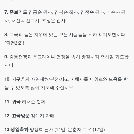
7.
중보기도
김공순 권사, 김복순 집사, 김정숙 권사, 이순자 권
사, 서진택 선교사, 조정운 집사
8.
고국과 높은 지위에 있는 모든 사람들을 위하여 기도합시다
(
딤전2:2
)!
9.
중동전쟁과 우크라이나 전쟁을 속히 종결시켜 주시길 기도합
시다!
10.
지구촌의 자연재해/분쟁/사고 피해자들이 위로와 도움을 받
을 수 있도록 많이 기도해 주십시오!
11.
귀국
허서준 형제
12.
고국방문
김예지 자매
13.
생일축하
양정희 권사 (14일) 문춘자 교우 (17일)