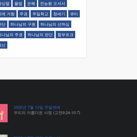
왕상열
율법
은혜
전능왕 오셔서
죄에 거함
주권
주일학교
창세기
큐티
판단
하나님의 구원
하나님의 선하심
하나님의 주권
하나님의 판단
함부르크
확신
2026년 7월 12일 주일예배
우리의 아름다운 사명 (고전9:24-10:7)