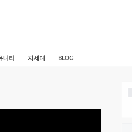
뮤니티
차세대
BLOG
검
색