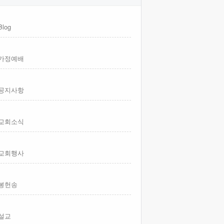
Blog
가정예배
공지사항
교회소식
교회행사
봉헌송
설교