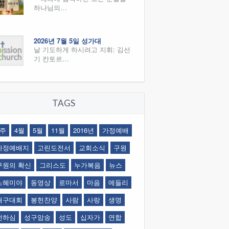
하나님의…
2026년 7월 5일 성가대
날 기도하게 하시려고 지휘: 김선
기 칸토르…
TAGS
1주
4월
5월
11월
2016년
가정예배
가정예배지
고린도전서
교회소식
구원
구원의 확신
그리스도
누가복음
뉴스
느혜미야
동영상
로마서
마음
메들리
배구대회
봉헌찬양
사람
사랑
생명
선하심
성구암송
성도
십자가
연합