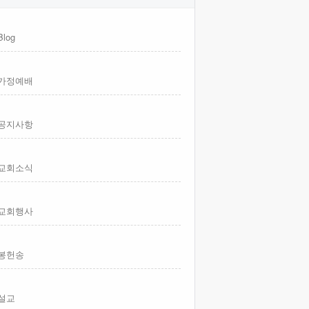
Blog
가정예배
공지사항
교회소식
교회행사
봉헌송
설교