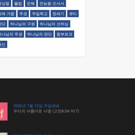
왕상열
율법
은혜
전능왕 오셔서
죄에 거함
주권
주일학교
창세기
큐티
판단
하나님의 구원
하나님의 선하심
하나님의 주권
하나님의 판단
함부르크
확신
2026년 7월 12일 주일예배
우리의 아름다운 사명 (고전9:24-10:7)