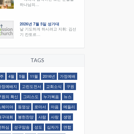
하나님의…
2026년 7월 5일 성가대
날 기도하게 하시려고 지휘: 김선
기 칸토르…
TAGS
1주
4월
5월
11월
2016년
가정예배
가정예배지
고린도전서
교회소식
구원
구원의 확신
그리스도
누가복음
뉴스
느혜미야
동영상
로마서
마음
메들리
배구대회
봉헌찬양
사람
사랑
생명
선하심
성구암송
성도
십자가
연합